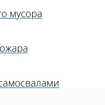
о мусора
пожара
 самосвалами