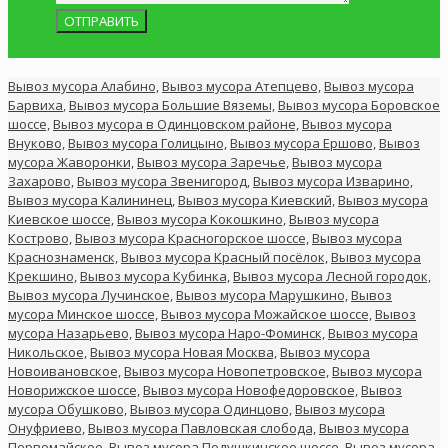
Вывоз мусора Алабино,
Вывоз мусора Атепцево,
Вывоз мусора
Барвиха
,
Вывоз мусора Большие Вяземы,
Вывоз мусора Боровское
шоссе,
Вывоз мусора в Одинцовском районе,
Вывоз мусора
Внуково,
Вывоз мусора Голицыно,
Вывоз мусора Ершово,
Вывоз
мусора Жаворонки,
Вывоз мусора Заречье,
Вывоз мусора
Захарово,
Вывоз мусора Звенигород,
Вывоз мусора Изварино,
Вывоз мусора Калининец,
Вывоз мусора Киевский,
Вывоз мусора
Киевское шоссе,
Вывоз мусора Кокошкино,
Вывоз мусора
Кострово,
Вывоз мусора Красногорское шоссе,
Вывоз мусора
Краснознаменск,
Вывоз мусора Красный посёлок,
Вывоз мусора
Крекшино,
Вывоз мусора Кубинка,
Вывоз мусора Лесной городок,
Вывоз мусора Лучинское,
Вывоз мусора Марушкино,
Вывоз
мусора Минское шоссе,
Вывоз мусора Можайское шоссе,
Вывоз
мусора Назарьево,
Вывоз мусора Наро-Фоминск,
Вывоз мусора
Никольское,
Вывоз мусора Новая Москва,
Вывоз мусора
Новоивановское,
Вывоз мусора Новопетровское,
Вывоз мусора
Новорижское шоссе,
Вывоз мусора Новофедоровское,
Вывоз
мусора Обушково,
Вывоз мусора Одинцово,
Вывоз мусора
Онуфриево,
Вывоз мусора Павловская слобода,
Вывоз мусора
Первомайское,
Вывоз мусора Подушкинское шоссе,
Вывоз мусора