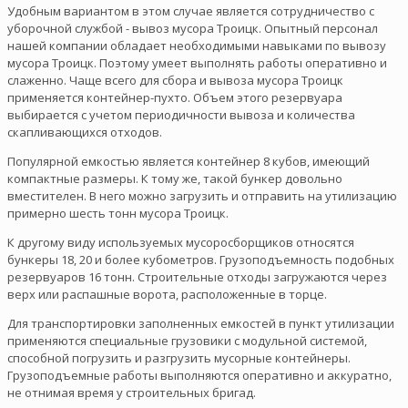
Удобным вариантом в этом случае является сотрудничество с
уборочной службой - вывоз мусора Троицк. Опытный персонал
нашей компании обладает необходимыми навыками по вывозу
мусора Троицк. Поэтому умеет выполнять работы оперативно и
слаженно. Чаще всего для сбора и вывоза мусора Троицк
применяется контейнер-пухто. Объем этого резервуара
выбирается с учетом периодичности вывоза и количества
скапливающихся отходов.
Популярной емкостью является контейнер 8 кубов, имеющий
компактные размеры. К тому же, такой бункер довольно
вместителен. В него можно загрузить и отправить на утилизацию
примерно шесть тонн мусора Троицк.
К другому виду используемых мусоросборщиков относятся
бункеры 18, 20 и более кубометров. Грузоподъемность подобных
резервуаров 16 тонн. Строительные отходы загружаются через
верх или распашные ворота, расположенные в торце.
Для транспортировки заполненных емкостей в пункт утилизации
применяются специальные грузовики с модульной системой,
способной погрузить и разгрузить мусорные контейнеры.
Грузоподъемные работы выполняются оперативно и аккуратно,
не отнимая время у строительных бригад.