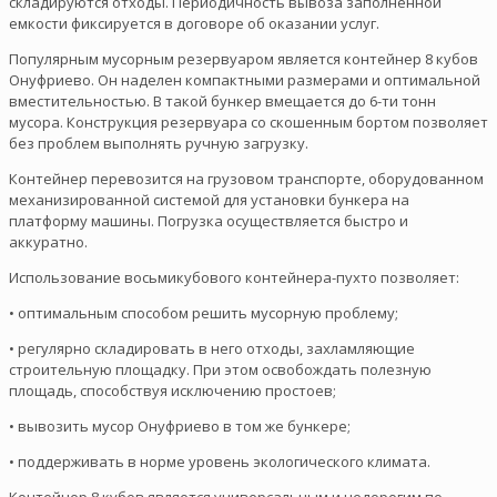
складируются отходы. Периодичность вывоза заполненной
емкости фиксируется в договоре об оказании услуг.
Популярным мусорным резервуаром является контейнер 8 кубов
Онуфриево. Он наделен компактными размерами и оптимальной
вместительностью. В такой бункер вмещается до 6-ти тонн
мусора. Конструкция резервуара со скошенным бортом позволяет
без проблем выполнять ручную загрузку.
Контейнер перевозится на грузовом транспорте, оборудованном
механизированной системой для установки бункера на
платформу машины. Погрузка осуществляется быстро и
аккуратно.
Использование восьмикубового контейнера-пухто позволяет:
• оптимальным способом решить мусорную проблему;
• регулярно складировать в него отходы, захламляющие
строительную площадку. При этом освобождать полезную
площадь, способствуя исключению простоев;
• вывозить мусор Онуфриево в том же бункере;
• поддерживать в норме уровень экологического климата.
Контейнер 8 кубов является универсальным и недорогим по