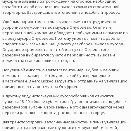
мусорные завалы и загромождения на стройке, необходимо
позаботиться об организации вывоза хлама со строительной
территории. Застройщик ответственен за подобный процесс.
Удобным вариантом в этом случае является сотрудничество с
уборочной службой - вывоз мусора Онуфриево. Опытный
персонал нашей компании обладает необходимыми навыками по
вывозу мусора Онуфриево. Поэтому умеет выполнять работы
оперативно и слаженно. Чаще всего для сбора и вывоза мусора
Онуфриево применяется контейнер-пухто. Объем этого
резервуара выбирается с учетом периодичности вывоза и
количества скапливающихся отходов.
Популярной емкостью является контейнер 8 кубов, имеющий
компактные размеры. К тому же, такой бункер довольно
вместителен. В него можно загрузить и отправить на утилизацию
примерно шесть тонн мусора Онуфриево.
К другому виду используемых мусоросборщиков относятся
бункеры 18, 20 и более кубометров. Грузоподъемность подобных
резервуаров 16 тонн. Строительные отходы загружаются через
верх или распашные ворота, расположенные в торце.
Для транспортировки заполненных емкостей в пункт утилизации
применяются специальные грузовики с модульной системой,