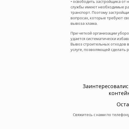
• освободить застройщика от 
службы имеют необходимые р
транспорт. Поэтому застройщи
вопросах, которые требуют св
вывоза хлама.
При четкой организации убор
удается систематически избав
Вывоз строительных отходов в
услуге, позволяющей сделать 
Заинтересовались
контей
Оста
Свяжитесь с нами по телефон