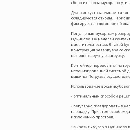
сбора и вывоза мусора на ути
Для этого устанавливается ко
складируются отходы. Период
фиксируется в договоре об ока
Популярным мусорным резервуа
Одинцово. Он наделен компак
вместительностью. В такой бун
Конструкция резервуара со с
выполнять ручную загрузку.
Контейнер перевозится на гру
механизированной системой дл
машины. Погрузка осуществляе
Использование восьмикубового
• оптимальным способом реши
• регулярно складировать в н
площадку. При этом освобожда
исключению простоев;
• вывозить мусор в Одинцово в