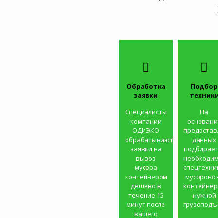
Обработка
Подбор
заявки
техник
Специалисты
На
компании
основани
ОДИЭКО
предостав
обрабатывают
данных
заявки на
подбирает
вывоз
необходи
мусора
спецтехни
контейнером
мусоровоз
дешево в
контейне
течение 15
нужной
минут после
грузоподъ
вашего