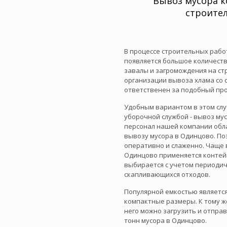
Вывоз мусора 
строите
В процессе строительных рабо
появляется большое количеств
завалы и загромождения на ст
организации вывоза хлама со 
ответственен за подобный про
Удобным вариантом в этом слу
уборочной службой - вывоз м
персонал нашей компании об
вывозу мусора в Одинцово. По
оперативно и слаженно. Чаще в
Одинцово применяется контей
выбирается с учетом периодич
скапливающихся отходов.
Популярной емкостью является
компактные размеры. К тому же
него можно загрузить и отпра
тонн мусора в Одинцово.