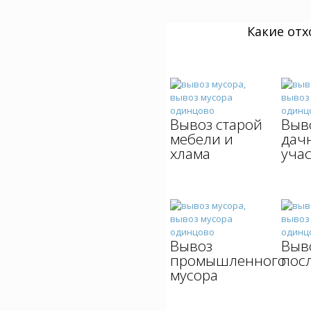
Какие от
Вывоз старой
Выво
мебели и
дач
хлама
уча
Вывоз
Выв
промышленного
пос
мусора