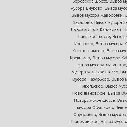
Боровское шоссе,
Вывоз м
мусора Внуково,
Вывоз мус
Вывоз мусора Жаворонки,
Захарово,
Вывоз мусора З
Вывоз мусора Калининец,
В
Киевское шоссе,
Вывоз 
Кострово,
Вывоз мусора К
Краснознаменск,
Вывоз мус
Крекшино,
Вывоз мусора Ку
Вывоз мусора Лучинское
мусора Минское шоссе,
Вы
мусора Назарьево,
Вывоз 
Никольское,
Вывоз мус
Новоивановское,
Вывоз му
Новорижское шоссе,
Выво
мусора Обушково,
Вывоз
Онуфриево,
Вывоз мусора
Первомайское,
Вывоз мусор