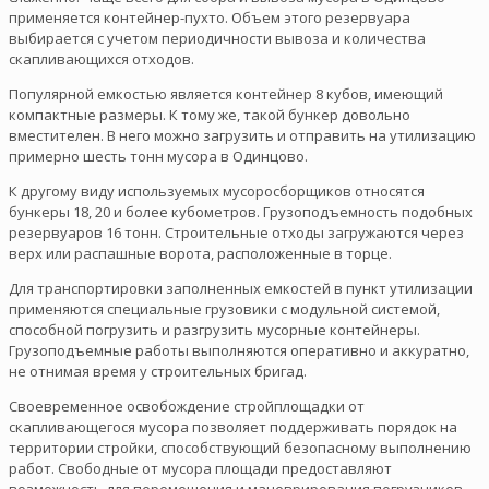
применяется контейнер-пухто. Объем этого резервуара
выбирается с учетом периодичности вывоза и количества
скапливающихся отходов.
Популярной емкостью является контейнер 8 кубов, имеющий
компактные размеры. К тому же, такой бункер довольно
вместителен. В него можно загрузить и отправить на утилизацию
примерно шесть тонн мусора в Одинцово.
К другому виду используемых мусоросборщиков относятся
бункеры 18, 20 и более кубометров. Грузоподъемность подобных
резервуаров 16 тонн. Строительные отходы загружаются через
верх или распашные ворота, расположенные в торце.
Для транспортировки заполненных емкостей в пункт утилизации
применяются специальные грузовики с модульной системой,
способной погрузить и разгрузить мусорные контейнеры.
Грузоподъемные работы выполняются оперативно и аккуратно,
не отнимая время у строительных бригад.
Своевременное освобождение стройплощадки от
скапливающегося мусора позволяет поддерживать порядок на
территории стройки, способствующий безопасному выполнению
работ. Свободные от мусора площади предоставляют
возможность для перемещения и маневрирования погрузчиков,