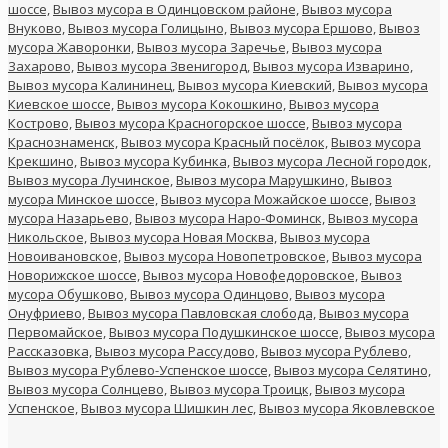
шоссе,
Вывоз мусора в Одинцовском районе,
Вывоз мусора
Внуково,
Вывоз мусора Голицыно,
Вывоз мусора Ершово,
Вывоз
мусора Жаворонки,
Вывоз мусора Заречье,
Вывоз мусора
Захарово,
Вывоз мусора Звенигород,
Вывоз мусора Изварино,
Вывоз мусора Калининец,
Вывоз мусора Киевский,
Вывоз мусора
Киевское шоссе,
Вывоз мусора Кокошкино,
Вывоз мусора
Кострово,
Вывоз мусора Красногорское шоссе,
Вывоз мусора
Краснознаменск,
Вывоз мусора Красный посёлок,
Вывоз мусора
Крекшино,
Вывоз мусора Кубинка,
Вывоз мусора Лесной городок,
Вывоз мусора Лучинское,
Вывоз мусора Марушкино,
Вывоз
мусора Минское шоссе,
Вывоз мусора Можайское шоссе,
Вывоз
мусора Назарьево,
Вывоз мусора Наро-Фоминск,
Вывоз мусора
Никольское,
Вывоз мусора Новая Москва,
Вывоз мусора
Новоивановское,
Вывоз мусора Новопетровское,
Вывоз мусора
Новорижское шоссе,
Вывоз мусора Новофедоровское,
Вывоз
мусора Обушково,
Вывоз мусора Одинцово,
Вывоз мусора
Онуфриево,
Вывоз мусора Павловская слобода,
Вывоз мусора
Первомайское,
Вывоз мусора Подушкинское шоссе,
Вывоз мусора
Рассказовка,
Вывоз мусора Рассудово,
Вывоз мусора Рублево,
Вывоз мусора Рублево-Успенское шоссе,
Вывоз мусора Селятино,
Вывоз мусора Солнцево,
Вывоз мусора Троицк,
Вывоз мусора
Успенское,
Вывоз мусора Шишкин лес,
Вывоз мусора Яковлевское