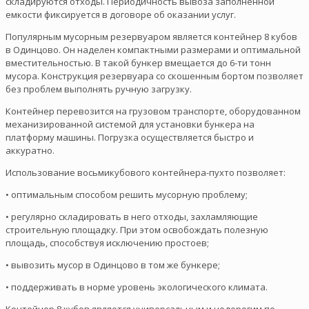
складируются отходы. Периодичность вывоза заполненной
емкости фиксируется в договоре об оказании услуг.
Популярным мусорным резервуаром является контейнер 8 кубов
в Одинцово. Он наделен компактными размерами и оптимальной
вместительностью. В такой бункер вмещается до 6-ти тонн
мусора. Конструкция резервуара со скошенным бортом позволяет
без проблем выполнять ручную загрузку.
Контейнер перевозится на грузовом транспорте, оборудованном
механизированной системой для установки бункера на
платформу машины. Погрузка осуществляется быстро и
аккуратно.
Использование восьмикубового контейнера-пухто позволяет:
• оптимальным способом решить мусорную проблему;
• регулярно складировать в него отходы, захламляющие
строительную площадку. При этом освобождать полезную
площадь, способствуя исключению простоев;
• вывозить мусор в Одинцово в том же бункере;
• поддерживать в норме уровень экологического климата.
Контейнер 8 кубов является универсальным и недорогим по