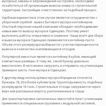
мусорные завалы и загромождения на стройке, необходимо
позаботиться об организации вывоза хлама со строительной
территории. Застройщик ответственен за подобный процесс.
Удобным вариантом в этом случае является сотрудничество с
уборочной службой - вывоз бытового мусора контейнером.
Опытный персонал нашей компании обладает необходимыми
навыками по вывозу мусора в Одинцово. Поэтому умеет
выполнять работы оперативно и слаженно. Чаще всего для сбора
и вывоза мусора в Одинцово применяется контейнер-пухто.
Объем этого резервуара выбирается с учетом периодичности
вывоза и количества скапливающихся отходов.
Популярной емкостью является контейнер 8 кубов, имеющий
компактные размеры. К тому же, такой бункер довольно
вместителен. В него можно загрузить и отправить на утилизацию
примерно шесть тонн мусора в Одинцово.
К другому виду используемых мусоросборщиков относятся
бункеры 18, 20 и более кубометров. Грузоподъемность подобных
резервуаров 16 тонн. Строительные отходы загружаются через
верх или распашные ворота, расположенные в торце.
Для транспортировки заполненных емкостей в пункт утилизации
применяются специальные грузовики с модульной системой,