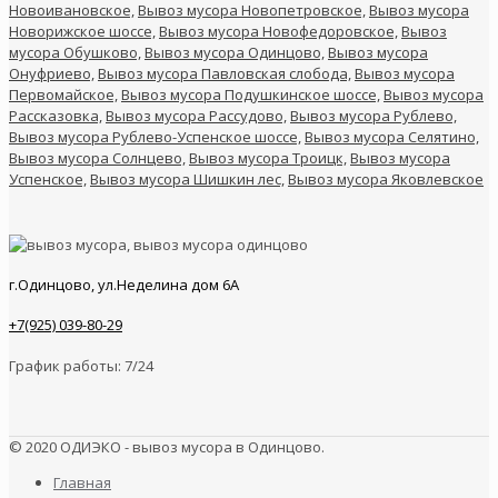
Новоивановское,
Вывоз мусора Новопетровское,
Вывоз мусора
Новорижское шоссе,
Вывоз мусора Новофедоровское,
Вывоз
мусора Обушково,
Вывоз мусора Одинцово,
Вывоз мусора
Онуфриево,
Вывоз мусора Павловская слобода,
Вывоз мусора
Первомайское,
Вывоз мусора Подушкинское шоссе,
Вывоз мусора
Рассказовка,
Вывоз мусора Рассудово,
Вывоз мусора Рублево,
Вывоз мусора Рублево-Успенское шоссе,
Вывоз мусора Селятино,
Вывоз мусора Солнцево,
Вывоз мусора Троицк,
Вывоз мусора
Успенское,
Вывоз мусора Шишкин лес,
Вывоз мусора Яковлевское
г.Одинцово, ул.Неделина дом 6А
+7(925) 039-80-29
График работы: 7/24
© 2020 ОДИЭКО - вывоз мусора в Одинцово.
Главная