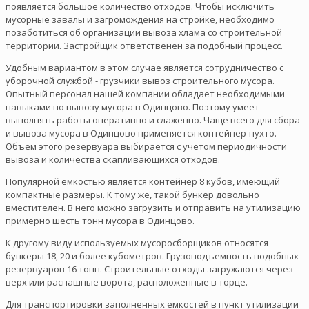
появляется большое количество отходов. Чтобы исключить
мусорные завалы и загромождения на стройке, необходимо
позаботиться об организации вывоза хлама со строительной
территории. Застройщик ответственен за подобный процесс.
Удобным вариантом в этом случае является сотрудничество с
уборочной службой - грузчики вывоз строительного мусора.
Опытный персонал нашей компании обладает необходимыми
навыками по вывозу мусора в Одинцово. Поэтому умеет
выполнять работы оперативно и слаженно. Чаще всего для сбора
и вывоза мусора в Одинцово применяется контейнер-пухто.
Объем этого резервуара выбирается с учетом периодичности
вывоза и количества скапливающихся отходов.
Популярной емкостью является контейнер 8 кубов, имеющий
компактные размеры. К тому же, такой бункер довольно
вместителен. В него можно загрузить и отправить на утилизацию
примерно шесть тонн мусора в Одинцово.
К другому виду используемых мусоросборщиков относятся
бункеры 18, 20 и более кубометров. Грузоподъемность подобных
резервуаров 16 тонн. Строительные отходы загружаются через
верх или распашные ворота, расположенные в торце.
Для транспортировки заполненных емкостей в пункт утилизации