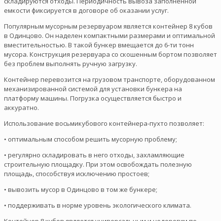
складируются отходы. Периодичность вывоза заполненной
емкости фиксируется в договоре об оказании услуг.
Популярным мусорным резервуаром является контейнер 8 кубов
в Одинцово. Он наделен компактными размерами и оптимальной
вместительностью. В такой бункер вмещается до 6-ти тонн
мусора. Конструкция резервуара со скошенным бортом позволяет
без проблем выполнять ручную загрузку.
Контейнер перевозится на грузовом транспорте, оборудованном
механизированной системой для установки бункера на
платформу машины. Погрузка осуществляется быстро и
аккуратно.
Использование восьмикубового контейнера-пухто позволяет:
• оптимальным способом решить мусорную проблему;
• регулярно складировать в него отходы, захламляющие
строительную площадку. При этом освобождать полезную
площадь, способствуя исключению простоев;
• вывозить мусор в Одинцово в том же бункере;
• поддерживать в норме уровень экологического климата.
Контейнер 8 кубов является универсальным и недорогим по