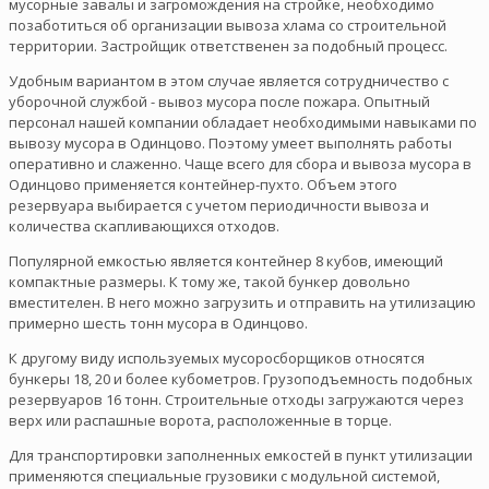
мусорные завалы и загромождения на стройке, необходимо
позаботиться об организации вывоза хлама со строительной
территории. Застройщик ответственен за подобный процесс.
Удобным вариантом в этом случае является сотрудничество с
уборочной службой - вывоз мусора после пожара. Опытный
персонал нашей компании обладает необходимыми навыками по
вывозу мусора в Одинцово. Поэтому умеет выполнять работы
оперативно и слаженно. Чаще всего для сбора и вывоза мусора в
Одинцово применяется контейнер-пухто. Объем этого
резервуара выбирается с учетом периодичности вывоза и
количества скапливающихся отходов.
Популярной емкостью является контейнер 8 кубов, имеющий
компактные размеры. К тому же, такой бункер довольно
вместителен. В него можно загрузить и отправить на утилизацию
примерно шесть тонн мусора в Одинцово.
К другому виду используемых мусоросборщиков относятся
бункеры 18, 20 и более кубометров. Грузоподъемность подобных
резервуаров 16 тонн. Строительные отходы загружаются через
верх или распашные ворота, расположенные в торце.
Для транспортировки заполненных емкостей в пункт утилизации
применяются специальные грузовики с модульной системой,