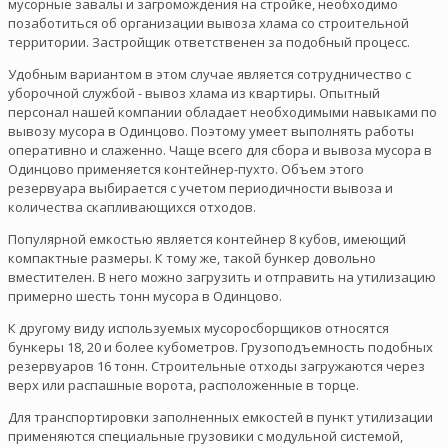
мусорные завалы и загромождения на стройке, необходимо
позаботиться об организации вывоза хлама со строительной
территории. Застройщик ответственен за подобный процесс.
Удобным вариантом в этом случае является сотрудничество с
уборочной службой - вывоз хлама из квартиры. Опытный
персонал нашей компании обладает необходимыми навыками по
вывозу мусора в Одинцово. Поэтому умеет выполнять работы
оперативно и слаженно. Чаще всего для сбора и вывоза мусора в
Одинцово применяется контейнер-пухто. Объем этого
резервуара выбирается с учетом периодичности вывоза и
количества скапливающихся отходов.
Популярной емкостью является контейнер 8 кубов, имеющий
компактные размеры. К тому же, такой бункер довольно
вместителен. В него можно загрузить и отправить на утилизацию
примерно шесть тонн мусора в Одинцово.
К другому виду используемых мусоросборщиков относятся
бункеры 18, 20 и более кубометров. Грузоподъемность подобных
резервуаров 16 тонн. Строительные отходы загружаются через
верх или распашные ворота, расположенные в торце.
Для транспортировки заполненных емкостей в пункт утилизации
применяются специальные грузовики с модульной системой,