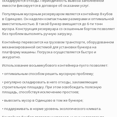
складируются отходы. Периодичность вывоза заполненной
емкости фиксируется в договоре об оказании услуг.
Популярным мусорным резервуаром является контейнер 8 кубов
в Одинцово. Он наделен компактными размерами и оптимальной
вместительностью. В такой бункер вмещается до 6-ти тонн
мусора. Конструкция резервуара со скошенным бортом позволяет
без проблем выполнять ручную загрузку.
Контейнер перевозится на грузовом транспорте, оборудованном
механизированной системой для установки бункера на
платформу машины. Погрузка осуществляется быстро и
аккуратно.
Использование восьмикубового контейнера-пухто позволяет:
• оптимальным способом решить мусорную проблему;
• регулярно складировать в него отходы, захламляющие
строительную площадку. При этом освобождать полезную
площадь, способствуя исключению простоев;
• вывозить мусор в Одинцово в том же бункере;
• поддерживать в норме уровень экологического климата.
Контейнер 8 кубов является универсальным и недорогим по